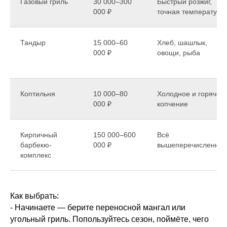
Газовый гриль
30 000–300
Быстрый розжиг,
000 ₽
точная температура
Тандыр
15 000–60
Хлеб, шашлык,
000 ₽
овощи, рыба
Коптильня
10 000–80
Холодное и горячее
000 ₽
копчение
Кирпичный
150 000–600
Всё
барбекю-
000 ₽
вышеперечисленное
комплекс
Как выбрать:
- Начинаете — берите переносной мангал или
угольный гриль. Попользуйтесь сезон, поймёте, чего