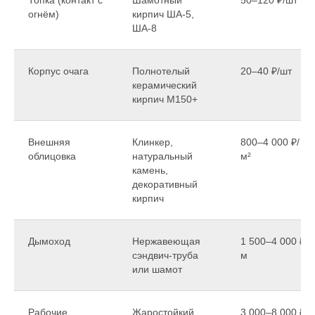
огнём)
кирпич ША-5,
ША-8
Корпус очага
Полнотелый
20–40 ₽/шт
керамический
кирпич М150+
Внешняя
Клинкер,
800–4 000 ₽/
облицовка
натуральный
м²
камень,
декоративный
кирпич
Дымоход
Нержавеющая
1 500–4 000 ₽/
сэндвич-труба
м
или шамот
Рабочие
Жаростойкий
3 000–8 000 ₽/