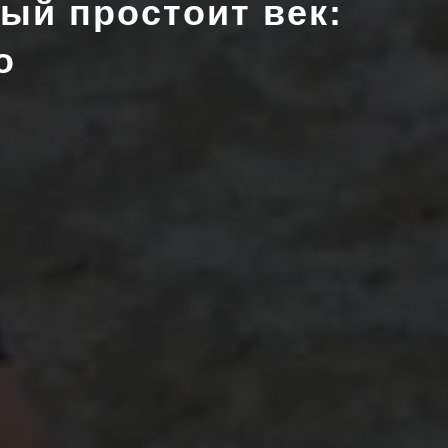
ый простоит век:
о